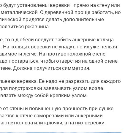
о будут установлены веревки - прямо на стену или
 металлической. С деревянной проще работать, но
лической придется делать дополнительные
 появиться ржавчина.
е, то в дюбели следует забить анкерные кольца
 На кольцах веревки не упадут, но их уже нельзя
бходимости легче. На противоположной стене
адо постараться, чтобы отверстия на одной стене
стене. Должна получиться симметрия.
льевая веревка. Ее надо не разрезать для каждого
о для подстраховки завязывать узлом возле
авязать между собой крепким узлом.
е от стены и повышенную прочность при сушке
ивается к стене саморезами или анкерными
аются кольца или крючки, а на них веревки.